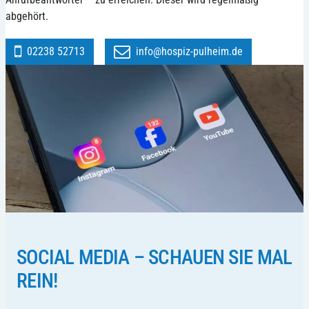
abgehört.
02238 52713
info@hospiz-pulheim.de
SOCIAL MEDIA – SCHAUEN SIE MAL
REIN!