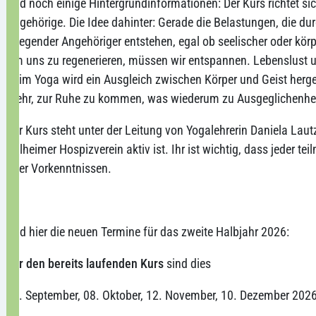
Und noch einige Hintergrundinformationen: Der Kurs richtet si
Angehörige. Die Idee dahinter: Gerade die Belastungen, die du
pflegender Angehöriger entstehen, egal ob seelischer oder körp
Um uns zu regenerieren, müssen wir entspannen. Lebenslust und
Beim Yoga wird ein Ausgleich zwischen Körper und Geist herge
mehr, zur Ruhe zu kommen, was wiederum zu Ausgeglichenhei
Der Kurs steht unter der Leitung von Yogalehrerin Daniela Laut
Pulheimer Hospizverein aktiv ist. Ihr ist wichtig, dass jeder 
oder Vorkenntnissen.
Und hier die neuen Termine für das zweite Halbjahr 2026:
Für den bereits laufenden Kurs
sind dies
17. September, 08. Oktober, 12. November, 10. Dezember 202