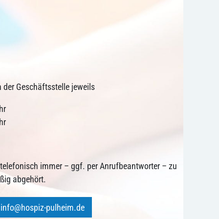
n der Geschäftsstelle jeweils
hr
hr
r telefonisch immer – ggf. per Anrufbeantworter – zu
äßig abgehört.
info@hospiz-pulheim.de