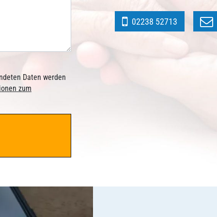
02238 52713
sendeten Daten werden
tionen zum