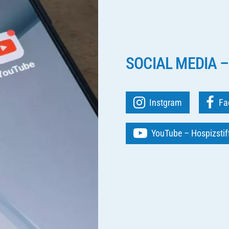
SOCIAL MEDIA –
Instgram
Fa
YouTube – Hospizsti