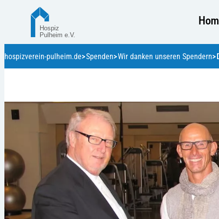
Hom
hospizverein-pulheim.de
Spenden
Wir danken unseren Spendern