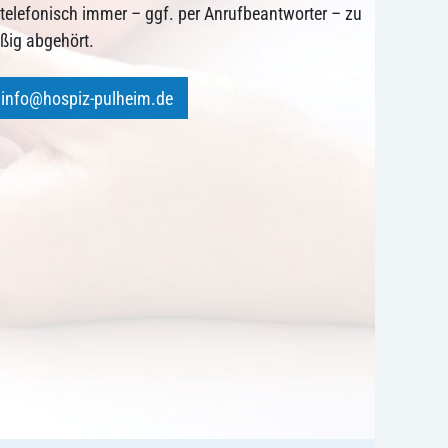
r telefonisch immer – ggf. per Anrufbeantworter – zu
äßig abgehört.
info@hospiz-pulheim.de