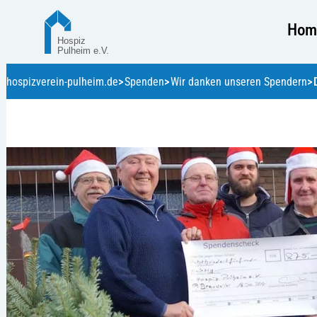
Hom
hospizverein-pulheim.de
Spenden
Wir danken unseren Spendern