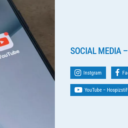
SOCIAL MEDIA –
Instgram
Fa
YouTube – Hospizsti