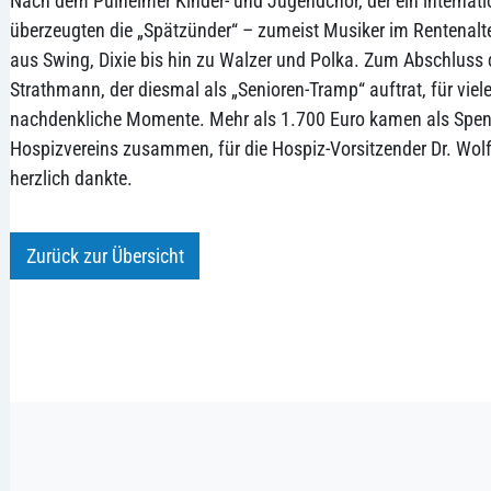
Nach dem Pulheimer Kinder- und Jugendchor, der ein internat
überzeugten die „Spätzünder“ – zumeist Musiker im Rentenalter
aus Swing, Dixie bis hin zu Walzer und Polka. Zum Abschlus
Strathmann, der diesmal als „Senioren-Tramp“ auftrat, für viel
nachdenkliche Momente. Mehr als 1.700 Euro kamen als Spend
Hospizvereins zusammen, für die Hospiz-Vorsitzender Dr. Wolf
herzlich dankte.
Zurück zur Übersicht