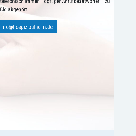
r telefonisch immer – ggf. per Anrufbeantworter – zu
äßig abgehört.
info@hospiz-pulheim.de