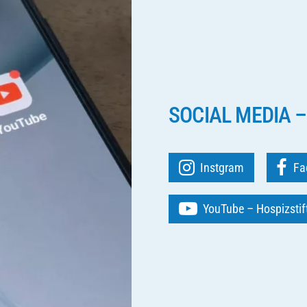
SOCIAL MEDIA –
Instgram
Fa
YouTube – Hospizsti