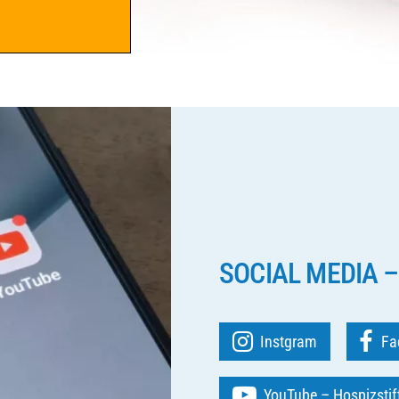
SOCIAL MEDIA –
Instgram
Fa
YouTube – Hospizsti