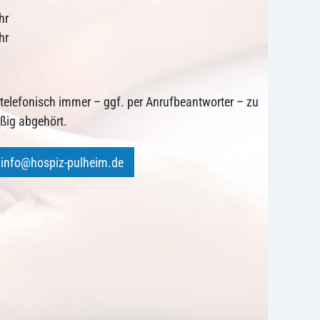
hr
hr
r telefonisch immer – ggf. per Anrufbeantworter – zu
äßig abgehört.
info@hospiz-pulheim.de