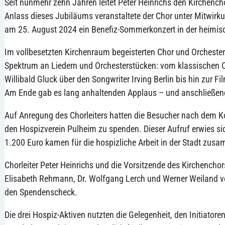
Seit nunmehr zehn Jahren leitet Peter Heinrichs den Kirchench
Anlass dieses Jubiläums veranstaltete der Chor unter Mitwirk
am 25. August 2024 ein Benefiz-Sommerkonzert in der heimisc
Im vollbesetzten Kirchenraum begeisterten Chor und Orcheste
Spektrum an Liedern und Orchesterstücken: vom klassischen
Willibald Gluck über den Songwriter Irving Berlin bis hin zur F
Am Ende gab es lang anhaltenden Applaus – und anschließend
Auf Anregung des Chorleiters hatten die Besucher nach dem K
den Hospizverein Pulheim zu spenden. Dieser Aufruf erwies sich
1.200 Euro kamen für die hospizliche Arbeit in der Stadt zus
Chorleiter Peter Heinrichs und die Vorsitzende des Kirchencho
Elisabeth Rehmann, Dr. Wolfgang Lerch und Werner Weiland 
den Spendenscheck.
Die drei Hospiz-Aktiven nutzten die Gelegenheit, den Initiatoren