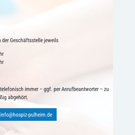
n der Geschäftsstelle jeweils
hr
hr
r telefonisch immer – ggf. per Anrufbeantworter – zu
äßig abgehört.
info@hospiz-pulheim.de