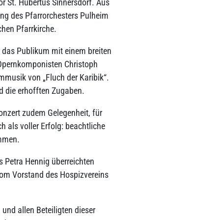
or St. Hubertus Sinnersdorf. Aus
ung des Pfarrorchesters Pulheim
hen Pfarrkirche.
r das Publikum mit einem breiten
 Opernkomponisten Christoph
ilmmusik von „Fluch der Karibik“.
 die erhofften Zugaben.
onzert zudem Gelegenheit, für
 als voller Erfolg: beachtliche
ammen.
rs Petra Hennig überreichten
vom Vorstand des Hospizvereins
 und allen Beteiligten dieser