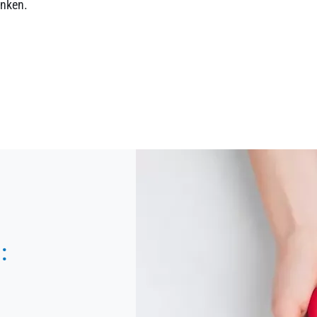
anken.
: